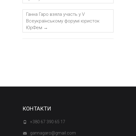
Ганна Гаро взяла участь у V
Всеукраїнському форумі юристок
ЮрФем
→
КОНТАКТИ
+380 67 390 65 17
gannagaro@gmail.com