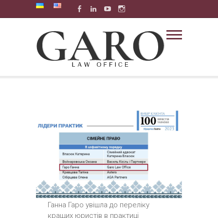
Skip
Facebook
Linkedin
Youtube
Instagram
Telegram
Spotify
to
content
THE SMALL FIRM THAT ACTS
BIG AFFAIRS
Ганна Гаро увішла до переліку
кращих юристів в практиці